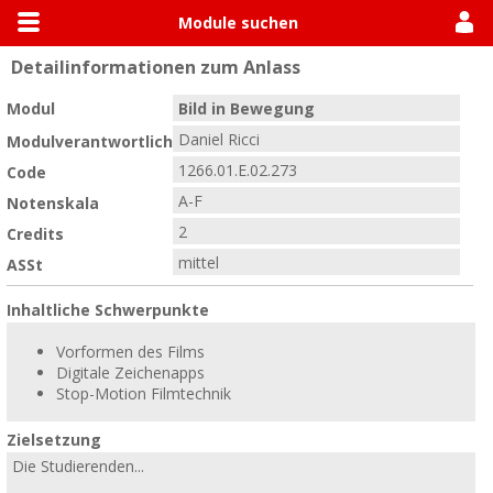
Module suchen
Detailinformationen zum Anlass
Allgemein
Module suchen
Modulhandbücher
Modul
Bild in Bewegung
Daniel Ricci
Modulverantwortlich
1266.01.E.02.273
Code
A-F
Notenskala
2
Credits
mittel
ASSt
Inhaltliche Schwerpunkte
Vorformen des Films
Digitale Zeichenapps
Stop-Motion Filmtechnik
Zielsetzung
Die Studierenden...