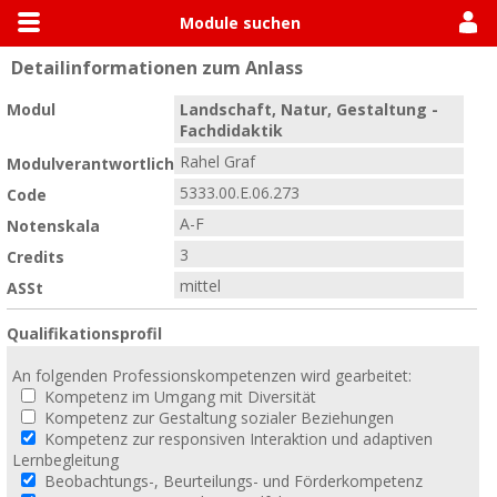
Module suchen
Detailinformationen zum Anlass
Allgemein
Module suchen
Modulhandbücher
Modul
Landschaft, Natur, Gestaltung -
Fachdidaktik
Rahel Graf
Modulverantwortlich
5333.00.E.06.273
Code
A-F
Notenskala
3
Credits
mittel
ASSt
Qualifikationsprofil
An folgenden Professionskompetenzen wird gearbeitet:
Kompetenz im Umgang mit Diversität
Kompetenz zur Gestaltung sozialer Beziehungen
Kompetenz zur responsiven Interaktion und adaptiven
Lernbegleitung
Beobachtungs-, Beurteilungs- und Förderkompetenz