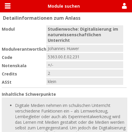
Module suchen
Detailinformationen zum Anlass
Allgemein
Module suchen
Modulhandbücher
Modul
Studienwoche: Digitalisierung im
naturwissenschaftlichen
Unterricht
Johannes Huwer
Modulverantwortlich
5363.00.E.02.231
Code
+/-
Notenskala
2
Credits
klein
ASSt
Inhaltliche Schwerpunkte
Digitale Medien nehmen im schulischen Unterricht
verschiedene Funktionen ein – als Lernwerkzeug,
Lernbegleiter oder auch als Experimentalwerkzeug wird
das Lernen mit Medien gestaltet oder die Medien werden
selbst zum Lerngegenstand. Um jedoch die Digitalisierung