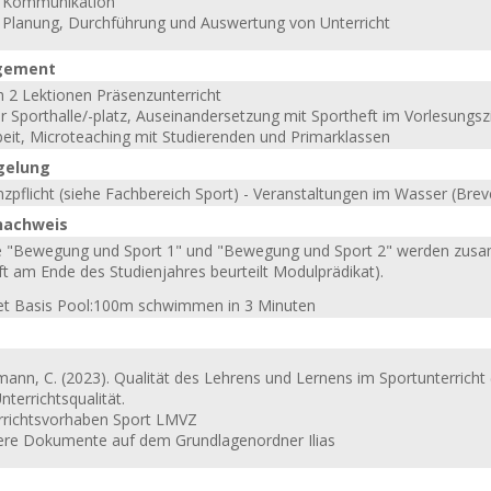
: Kommunikation
: Planung, Durchführung und Auswertung von Unterricht
gement
h 2 Lektionen Präsenzunterricht
der Sporthalle/-platz, Auseinandersetzung mit Sportheft im Vorlesung
eit, Microteaching mit Studierenden und Primarklassen
gelung
pflicht (siehe Fachbereich Sport) - Veranstaltungen im Wasser (Breve
nachweis
 "Bewegung und Sport 1" und "Bewegung und Sport 2" werden zusam
t am Ende des Studienjahres beurteilt Modulprädikat).
t Basis Pool:100m schwimmen in 3 Minuten
mann, C. (2023). Qualität des Lehrens und Lernens im Sportunterricht
nterrichtsqualität.
rrichtsvorhaben Sport LMVZ
ere Dokumente auf dem Grundlagenordner Ilias