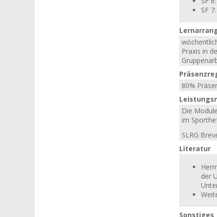
SF 6
SF 7
Lernarran
wöchentlic
Praxis in 
Gruppenarb
Präsenzre
80% Präsenz
Leistungs
Die Module
im Sporthef
SLRG Breve
Literatur
Herr
der U
Unte
Weit
Sonstiges