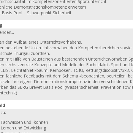
richtsqualität im kompetenzorientierten Sportunterricht
önliche Demonstrationskompetenz erweitern
 Basis Pool – Schwerpunkt Sicherheit
ng
enden...
en den Aufbau eines Unterrichtsvorhabens.
en bestehende Unterrichtsvorhaben den Kompetenzbereichen sowie 
sschule Thurgau zuordnen.
en mit Hilfe von Bausteinen aus bestehenden Unterrichtsvorhaben Sp
en sechs zentrale Konzepte und Modelle der Fachdidaktik Sport und
LLIS, Leichtathletikbaum, Kernposen, TGfU, Rettungsdisopsitiv/3x3,
en fachliche Feedbacks mit dem Schema «beobachten, beurteilen, ber
ickeln ihre eigene Demonstrationskompetenz in den verschiedenen 
rben das SLRG Brevet Basis Pool (Wassersicherheit: Prävention sow
htechnik)
eld
zu:
: Fachwissen und -können
: Lernen und Entwicklung