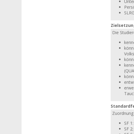
Unter
Pers
SLRG
Zielsetzu
Die Studier
kenn
könn
Volk
könn
kenn
(QUA
könn
entw
erwe
Tauc
Standardf
Zuordnung 
SF 1
SF 2