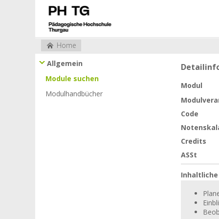
Home
Allgemein
Detailin
Module suchen
Modul
Modulhandbücher
Modulvera
Code
Notenskal
Credits
ASSt
Inhaltlich
Plan
Einb
Beob