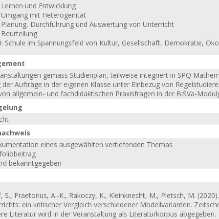
: Lernen und Entwicklung
: Umgang mit Heterogenität
: Planung, Durchführung und Auswertung von Unterricht
 Beurteilung
0: Schule im Spannungsfeld von Kultur, Gesellschaft, Demokratie, Ö
gement
anstaltungen gemäss Studienplan, teilweise integriert in SPQ Math
der Aufträge in der eigenen Klasse unter Einbezug von Regelstudie
 von allgemein- und fachdidaktischen Praxisfragen in der BiSVa-Modu
gelung
cht
nachweis
umentation eines ausgewählten vertiefenden Themas
foliobeitrag
rd bekanntgegeben
f, S., Praetorius, A.-K., Rakoczy, K., Kleinknecht, M., Pietsch, M. (2
richts: ein kritischer Vergleich verschiedener Modellvarianten. Zeitschr
re Literatur wird in der Veranstaltung als Literaturkorpus abgegeben.