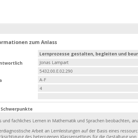
formationen zum Anlass
Lernprozesse gestalten, begleiten und beurt
Jonas Lampart
ntwortlich
5432.00.E.02.290
A-F
a
4
e Schwerpunkte
s und fachliches Lernen in Mathematik und Sprachen beobachten, anal
erdiagnostische Arbeit an Lernleistungen auf der Basis eines ressour
cksichtigung des heterogenen Klassensettings für die Gestaltung vo