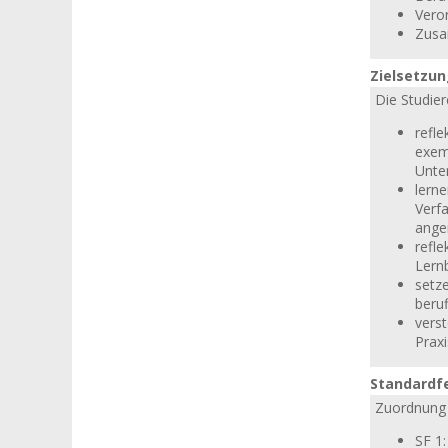
Vero
Zusa
Zielsetzu
Die Studier
refle
exem
Unter
lern
Verf
ange
refl
Lernb
setz
beru
vers
Praxi
Standardf
Zuordnung 
SF 1