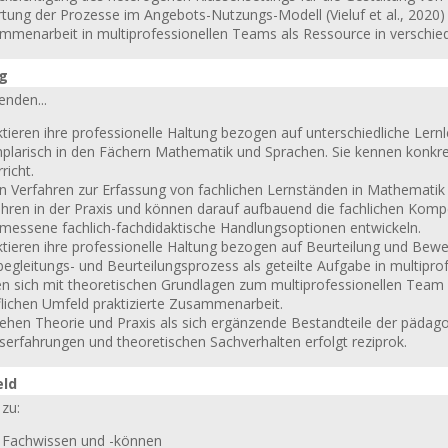
rtung der Prozesse im Angebots-Nutzungs-Modell (Vieluf et al., 2020)
mmenarbeit in multiprofessionellen Teams als Ressource in verschie
ng
enden...
ktieren ihre professionelle Haltung bezogen auf unterschiedliche Lern
plarisch in den Fächern Mathematik und Sprachen. Sie kennen konkr
richt.
en Verfahren zur Erfassung von fachlichen Lernständen in Mathematik
ahren in der Praxis und können darauf aufbauend die fachlichen Kom
messene fachlich-fachdidaktische Handlungsoptionen entwickeln.
ektieren ihre professionelle Haltung bezogen auf Beurteilung und Bew
egleitungs- und Beurteilungsprozess als geteilte Aufgabe in multipro
en sich mit theoretischen Grundlagen zum multiprofessionellen Team 
flichen Umfeld praktizierte Zusammenarbeit.
tehen Theorie und Praxis als sich ergänzende Bestandteile der pädago
serfahrungen und theoretischen Sachverhalten erfolgt reziprok.
eld
zu:
: Fachwissen und -können