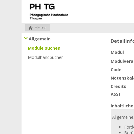
Home
Allgemein
Detailin
Module suchen
Modul
Modulhandbücher
Modulvera
Code
Notenskal
Credits
ASSt
Inhaltlich
Allgemeine
Förd
Berü