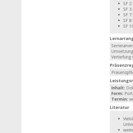
SF 2
SF 3
SF 7
SF 8:
SF 1
Lernarran
Seminarver
Umsetzung 
Vertiefung
Präsenzre
Präsenzpfli
Leistungs
Inhalt:
Dok
Form:
Port
Termin:
wi
Literatur
Vielu
Unter
weite