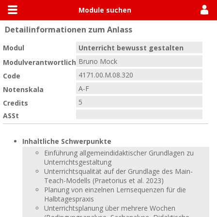
Module suchen
Detailinformationen zum Anlass
Allgemein
Module suchen
Modulhandbücher
Modul
Unterricht bewusst gestalten
Bruno Mock
Modulverantwortlich
4171.00.M.08.320
Code
A-F
Notenskala
5
Credits
ASSt
Inhaltliche Schwerpunkte
Einführung allgemeindidaktischer Grundlagen zu
Unterrichtsgestaltung
Unterrichtsqualität auf der Grundlage des Main-
Teach-Modells (Praetorius et al. 2023)
Planung von einzelnen Lernsequenzen für die
Halbtagespraxis
Unterrichtsplanung über mehrere Wochen