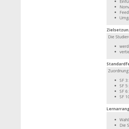
Einf
Nonv
Feed
Umga
Zielsetzu
Die Studier
werd
vert
Standardf
Zuordnung 
SF 3
SF 5
SF 6
SF 1
Lernarran
Wahlp
Die 