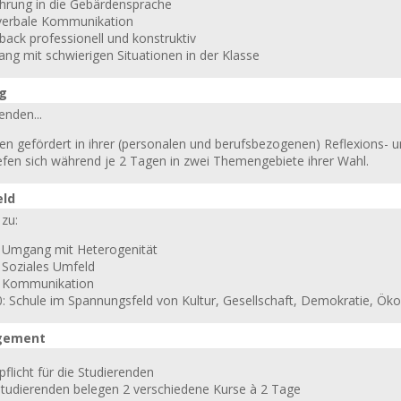
ührung in die Gebärdensprache
erbale Kommunikation
back professionell und konstruktiv
ng mit schwierigen Situationen in der Klasse
ng
enden...
en gefördert in ihrer (personalen und berufsbezogenen) Reflexions
iefen sich während je 2 Tagen in zwei Themengebiete ihrer Wahl.
eld
zu:
: Umgang mit Heterogenität
: Soziales Umfeld
: Kommunikation
0: Schule im Spannungsfeld von Kultur, Gesellschaft, Demokratie, Ö
gement
flicht für die Studierenden
Studierenden belegen 2 verschiedene Kurse à 2 Tage