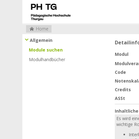
Home
Allgemein
Detailin
Module suchen
Modul
Modulhandbücher
Modulvera
Code
Notenskal
Credits
ASSt
Inhaltlich
Es wird ei
wichtige Ro
Inte