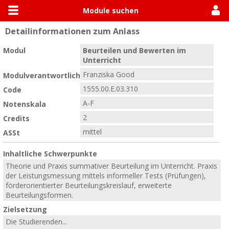
Module suchen
Detailinformationen zum Anlass
Allgemein
Module suchen
Modulhandbücher
Modul
Beurteilen und Bewerten im
Unterricht
Franziska Good
Modulverantwortlich
1555.00.E.03.310
Code
A-F
Notenskala
2
Credits
mittel
ASSt
Inhaltliche Schwerpunkte
Theorie und Praxis summativer Beurteilung im Unterricht. Praxis
der Leistungsmessung mittels informeller Tests (Prüfungen),
förderorientierter Beurteilungskreislauf, erweiterte
Beurteilungsformen.
Zielsetzung
Die Studierenden...