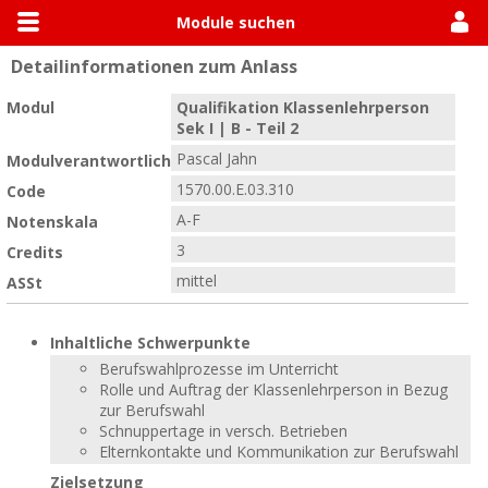
Module suchen
Detailinformationen zum Anlass
Allgemein
Module suchen
Modulhandbücher
Modul
Qualifikation Klassenlehrperson
Sek I | B - Teil 2
Pascal Jahn
Modulverantwortlich
1570.00.E.03.310
Code
A-F
Notenskala
3
Credits
mittel
ASSt
Inhaltliche Schwerpunkte
Berufswahlprozesse im Unterricht
Rolle und Auftrag der Klassenlehrperson in Bezug
zur Berufswahl
Schnuppertage in versch. Betrieben
Elternkontakte und Kommunikation zur Berufswahl
Zielsetzung