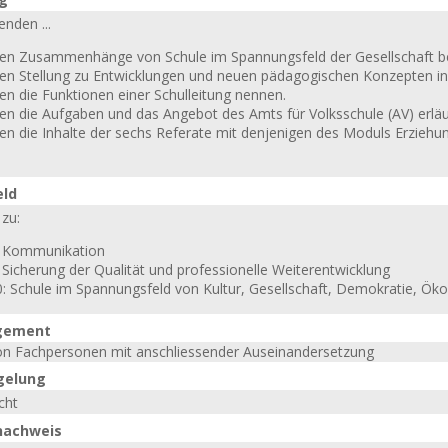
enden ...
en Zusammenhänge von Schule im Spannungsfeld der Gesellschaft b
en Stellung zu Entwicklungen und neuen pädagogischen Konzepten in
en die Funktionen einer Schulleitung nennen.
en die Aufgaben und das Angebot des Amts für Volksschule (AV) erläu
en die Inhalte der sechs Referate mit denjenigen des Moduls Erziehun
eld
zu:
: Kommunikation
 Sicherung der Qualität und professionelle Weiterentwicklung
0: Schule im Spannungsfeld von Kultur, Gesellschaft, Demokratie, Ö
gement
on Fachpersonen mit anschliessender Auseinandersetzung
gelung
cht
nachweis