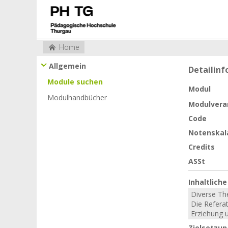
Home
Allgemein
Detailin
Module suchen
Modul
Modulhandbücher
Modulvera
Code
Notenskal
Credits
ASSt
Inhaltlich
Diverse The
Die Refera
Erziehung u
Zielsetzu