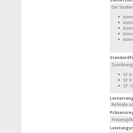
Die Studier
könn
könn
könn
könn
könn
Standardf
Zuordnung 
SF 6
SF 9:
SF 1
Lernarran
Referate v
Präsenzre
Präsenzpfli
Leistungs