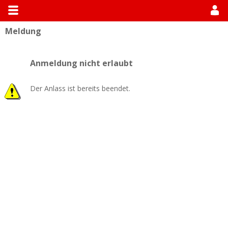
Meldung
Allgemein
Module suchen
Modulhandbücher
Anmeldung nicht erlaubt
Der Anlass ist bereits beendet.