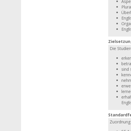
Aspek
Plur
Über
Engli
Orga
Engli
Zielsetzu
Die Studier
erken
betr
sind
kenn
nehm
erwe
lern
erha
Engli
Standardf
Zuordnung 