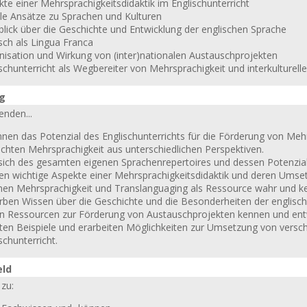
te einer Mehrsprachigkeitsdidaktik im Englischunterricht
ale Ansätze zu Sprachen und Kulturen
blick über die Geschichte und Entwicklung der englischen Sprache
sch als Lingua Franca
nisation und Wirkung von (inter)nationalen Austauschprojekten
schunterricht als Wegbereiter von Mehrsprachigkeit und interkulturel
ng
enden...
nen das Potenzial des Englischunterrichts für die Förderung von Mehr
achten Mehrsprachigkeit aus unterschiedlichen Perspektiven.
 sich des gesamten eigenen Sprachenrepertoires und dessen Potenzia
en wichtige Aspekte einer Mehrsprachigkeitsdidaktik und deren Umset
en Mehrsprachigkeit und Translanguaging als Ressource wahr und k
rben Wissen über die Geschichte und die Besonderheiten der englisc
en Ressourcen zur Förderung von Austauschprojekten kennen und ent
lten Beispiele und erarbeiten Möglichkeiten zur Umsetzung von versc
schunterricht.
eld
zu: