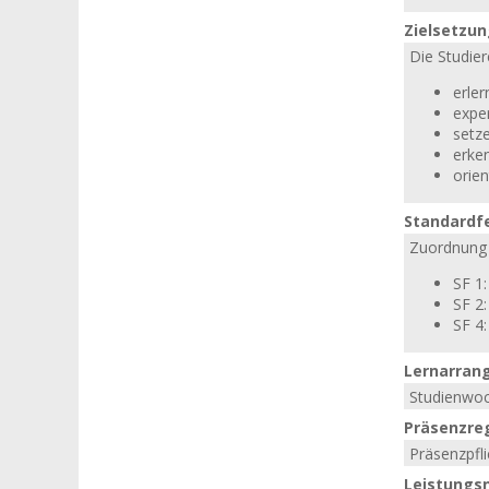
Zielsetzu
Die Studier
erle
expe
setz
erke
orien
Standardf
Zuordnung 
SF 1
SF 2
SF 4:
Lernarran
Studienwo
Präsenzre
Präsenzpfli
Leistungs