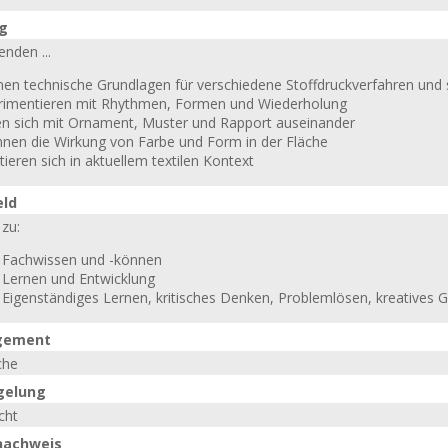
ng
enden ...
rnen technische Grundlagen für verschiedene Stoffdruckverfahren und 
rimentieren mit Rhythmen, Formen und Wiederholung
en sich mit Ornament, Muster und Rapport auseinander
nnen die Wirkung von Farbe und Form in der Fläche
tieren sich in aktuellem textilen Kontext
eld
zu:
: Fachwissen und -können
: Lernen und Entwicklung
 Eigenständiges Lernen, kritisches Denken, Problemlösen, kreatives G
gement
che
gelung
cht
nachweis