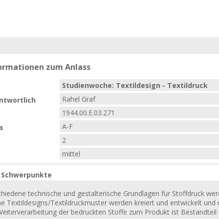
formationen zum Anlass
Studienwoche: Textildesign - Textildruck
Rahel Graf
ntwortlich
1944.00.E.03.271
A-F
a
2
mittel
e Schwerpunkte
chiedene technische und gestalterische Grundlagen für Stoffdruck we
e Textildesigns/Textildruckmuster werden kreiert und entwickelt und 
Weiterverarbeitung der bedruckten Stoffe zum Produkt ist Bestandteil