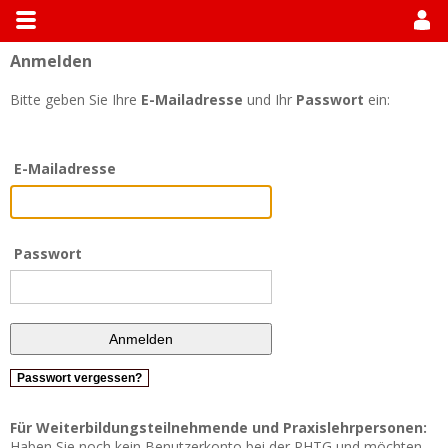
Anmelden
Allgemein
Module suchen
Modulhandbücher
Bitte geben Sie Ihre
E-Mailadresse
und Ihr
Passwort
ein:
E-Mailadresse
Passwort
Passwort vergessen?
Für Weiterbildungsteilnehmende und Praxislehrpersonen:
Haben Sie noch kein Benutzerkonto bei der PHTG und möchten