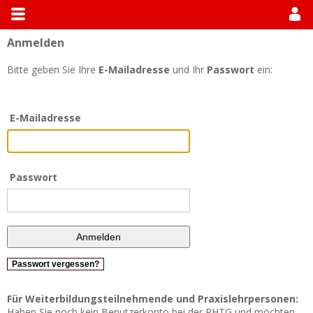
Anmelden
Allgemein
Module suchen
Modulhandbücher
Bitte geben Sie Ihre
E-Mailadresse
und Ihr
Passwort
ein:
E-Mailadresse
Passwort
Passwort vergessen?
Für Weiterbildungsteilnehmende und Praxislehrpersonen:
Haben Sie noch kein Benutzerkonto bei der PHTG und möchten